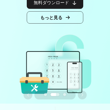
無料ダウンロード
サポート
もっと見る
言語選択
295
1
310
3
352
5
365
7
12
102
366
9
15
128
398
10
18
152
456
11
21
168
498
13
23
180