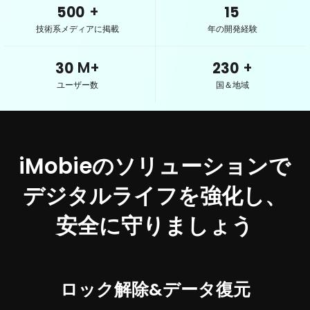
+
500
15
25
196
26
210
技術系メディアに掲載
年の開発経験
29
228
M+
+
30
230
ユーザー数
国＆地域
iMobieのソリューションで
デジタルライフを強化し、
安全に守りましょう
ロック解除&データ復元