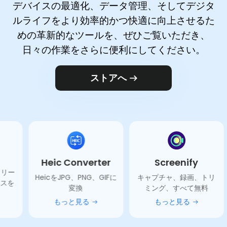
デバイスの最適化、データ管理、そしてデジタ
ルライフをより効率的かつ快適に向上させるた
めの革新的なツールを、ぜひご覧いただき、
日々の作業をさらに便利にしてください。
ストアへ
Heic Converter
Screenify
M1 A
eicをJPG、PNG、GIFに
キャプチャ、録画、トリ
M1での
変換
ミング、すべて無料
もっと見る
もっと見る
も