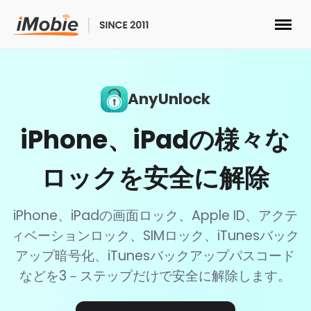
ロック解除&データ復元
AnyUnlock
データ転送
iPhone、iPadの様々な
マルチメディア
ロックを安全に解除
便利ツール
iPhone、iPadの画面ロック、Apple ID、アクテ
ソリューション
ィベーションロック、SIMロック、iTunesバック
アップ暗号化、iTunesバックアップパスコード
ストア
などを3－ステップだけで安全に解除します。
ダウンロード