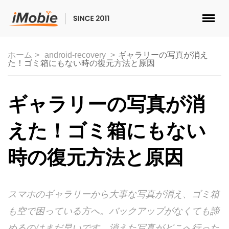
ロック解除&データ復元
ホーム
android-recovery
ギャラリーの写真が消え
た！ゴミ箱にもない時の復元方法と原因
データ転送
マルチメディア
ギャラリーの写真が消
便利ツール
えた！ゴミ箱にもない
ソリューション
時の復元方法と原因
ストア
スマホのギャラリーから大事な写真が消え、ゴミ箱
ダウンロード
も空で困っている方へ。バックアップがなくても諦
サポート
めるのはまだ早いです。消えた写真がどこへ行った