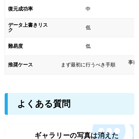
復元成功率
中
データ上書きリス
低
ク
難易度
低
事前
推奨ケース
まず最初に行うべき手順
よくある質問
ギャラリーの写真は消えた