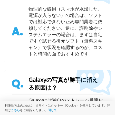
物理的な破損（スマホが水没した、
電源が入らない）の場合は、ソフト
では対応できないため専門業者に依
A.
頼してください。逆に、誤削除やシ
ステムエラーの場合は、まずは自宅
ですぐ試せる復元ソフト（無料スキ
ャン）で状況を確認するのが、コス
トと時間の面でおすすめです。
Galaxyの写真が勝手に消え
Q.
る原因は？
Galaxyには独自のストレージ最適化
機能があります。また、OneDrive
利便性向上のために、当サイトはクッキー（Cookie）を使用しています。詳
細は
こちら
をご確認ください。
閉じて
との同期設定の不整合が原因となる