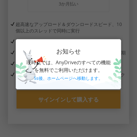
3か月払い
超高速なアップロード＆ダウンロードスピード、10
個以上のスレッドで同時に実行
暗号化などカスタム設定付きの高度なファイル共有
お知らせ
ユーニックなスケジュール通りのクラウド間自動同期
現時点では、AnyDriveのすべての機能
技術サポート24時間優先受付
を無料でご利用いただけます。
100 GB/月の超高速なクラウド同期用のトラフィック
5
s後、ホームページへ移動します。
サインインして購入する