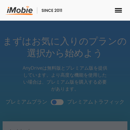
ロック解除&データ復元
まずはお気に入りのプランの
データ転送
選択から始めよう
マルチメディア
AnyDriveは無料版とプレミアム版を提供
しています。より高度な機能を使用した
便利ツール
い場合は、プレミアム版を購入する必要
があります。
ソリューション
プレミアムプラン
プレミアムトラフィック
ストア
ダウンロード