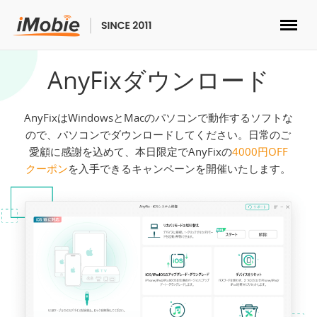
ロック解除&データ復元
AnyFixダウンロード
データ転送
AnyFixはWindowsとMacのパソコンで動作するソフトな
ので、パソコンでダウンロードしてください。日常のご
マルチメディア
愛顧に感謝を込めて、本日限定でAnyFixの
4000円OFF
クーポン
を入手できるキャンペーンを開催いたします。
便利ツール
ソリューション
ストア
ダウンロード