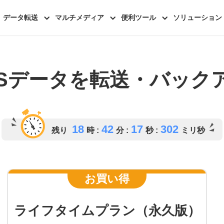
データ転送
マルチメディア
便利ツール
ソリューション
OSデータを転送・バック
18
42
17
681
残り
時 :
分 :
秒 :
ミリ秒
お買い得
ライフタイムプラン（永久版）