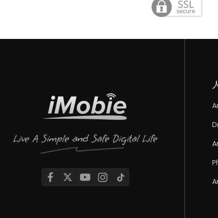
A
D
A
P
A