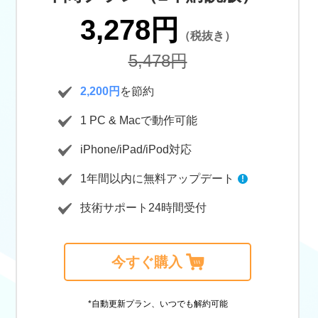
3,278円
（税抜き）
5,478円
2,200円
を節約
1
PC & Macで動作可能
iPhone/iPad/iPod対応
1年間以内に無料アップデート
!
技術サポート24時間受付
今すぐ購入
*自動更新プラン、いつでも解約可能