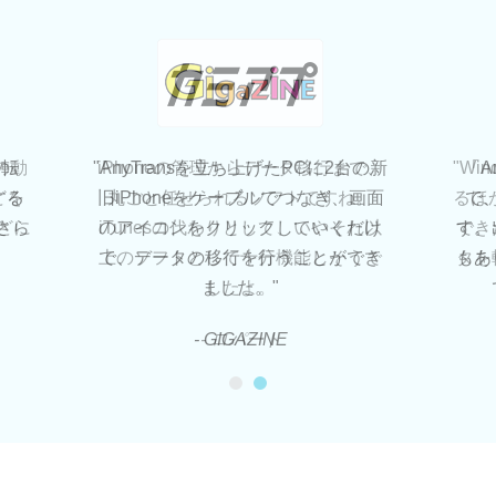
の動
の転
"AnyTransを立ち上げたPCに2台の新
iPhoneの管理からデータ移行まで、
"Wi
「A
する
どを
旧iPhoneをケーブルでつなぎ、画面
丸ごと任せられるソフトですね。
るほ
で、
どに
さら
のアイコンをクリックしていくだけ
iTunesの代わりとして、いやそれ以
す。
でき
で、データの移行を行うことができ
上のソフトとして十分機能しそうで
もあ
タを
ました。"
したよ。
- GIGAZINE
- ロパート