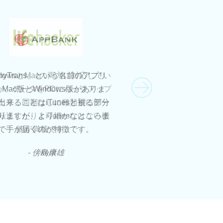
ndowsとMacの両方に対応してい
nyTrans」という名前のアプリ
か、データをPCにバックアップ
Mac版とWindows版がありま
出来ることはiTunesと被る部分
たり、同期なしに種類別にデー
りますが、より細かなところま
転送したりとiTunesにはない機
で手が届くのが特徴です。
能が満載です。"
- 傍島康雄
- kent