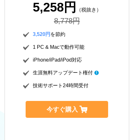
5,258円
（税抜き）
8,778円
3,520円
を節約
1
PC & Macで動作可能
iPhone/iPad/iPod対応
生涯無料アップデート権付
!
技術サポート24時間受付
今すぐ購入