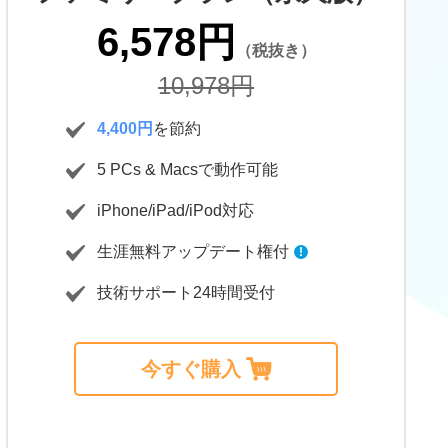
6,578円
（税抜き）
10,978円
4,400円
を節約
5
PCs & Macsで動作可能
iPhone/iPad/iPod対応
生涯無料アップデート権付
!
技術サポート24時間受付
今すぐ購入