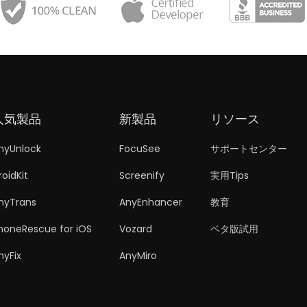
人気製品
新製品
リソース
nyUnlock
FocuSee
サポートセンター
roidKit
Screenify
実用Tips
nyTrans
AnyEnhancer
教育
honeRescue for iOS
Vozard
ベタ版試用
nyFix
AnyMiro