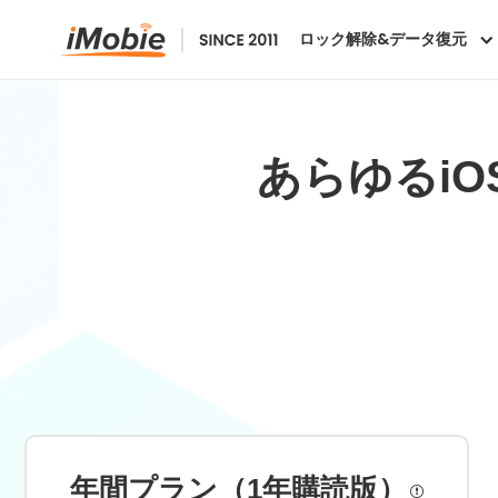
ロック解除&データ復元
あらゆるi
年間プラン（1年購読版）