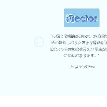
"転送は比較的速いです。大容量
"メインの機能であるファイル
送、管理、バックアップを活用
画の転送もでき、好きな映画な
iOSデバイスで楽しみたい場合な
ことで、Appleの携帯デバイスが
に便利になります。"
便利です。"
- Softonic Team
- 坂下 凡平