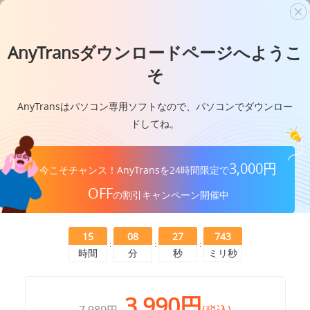
AnyTransダウンロードページへようこ
ロック解除&データ復元
人気製品
そ
AnyTransはパソコン専用ソフトなので、パソコンでダウンロー
データ転送
新製品
ドしてね。
マルチメディア
リソース
3,000円
今こそチャンス！AnyTransを24時間限定で
便利ツール
OFF
の割引キャンペーン開催中
会社情報
ソリューション
15
08
27
442
:
:
:
時間
分
秒
ミリ秒
iMobieを購読
ストア
3,990円
ダウンロード