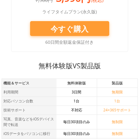
7,980円
(税込)
ライフタイムプラン(永久版)
サポート
今すぐ購入
Copyright © 2011 - 2026 iMobie Inc. All rights reserved.
プライ
言語選択
バシーポリシー
|
使用許諾契約
|
利用規約
|
サイトマップ
60日間全額返金保証付き
無料体験版VS製品版
機能＆サービス
無料体験版
製品版
利用期間
3日間
無期限
対応パソコン台数
1台
1台
技術サポート
不対応
24×365サポート
写真、音楽などをiOSデバイス
毎日30項目のみ
無制限
間で転送
iOSデータをパソコンに移行
毎日30項目のみ
無制限