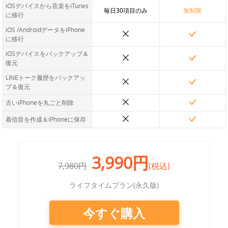
iOSデバイスから音楽をiTunes
毎日30項目のみ
無制限
に移行
iOS /AndroidデータをiPhone
に移行
iOSデバイスをバックアップ＆
復元
LINEトーク履歴をバックアッ
プ＆復元
古いiPhoneを丸ごと削除
着信音を作成＆iPhoneに保存
3,990円
7,980円
(税込)
ライフタイムプラン(永久版)
今すぐ購入