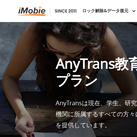
ロック解除&データ復元
AnyTrans
プラン
AnyTransは現在、学生、
機関に所属するすべての方々
を提供しています。