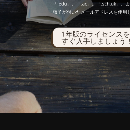
「.edu」、「.ac」、「.sch.u
張子が付いたメールアドレスを使用し
1年版のライセンス
すぐ入手しましょう