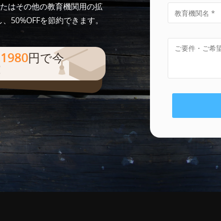
k」、またはその他の教育機関用の拡
、50%OFFを節約できます。
を
1980
円で今
！