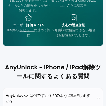
SSL 256ビット暗号化によ
ダウンロード数 27,053,682以
り、あなたの情報をしっかり
上、さらに増加中
保護します。
ユーザー評価 4.7 / 5
安心の返金保証
165件の
レビュー
に基づく評
60日以内に解除できない場合
価
は全額返金いたします。
AnyUnlock - iPhone / iPad解除ツ
ールに関するよくある質問
AnyUnlockとは何ですか？どのように動作します
か？