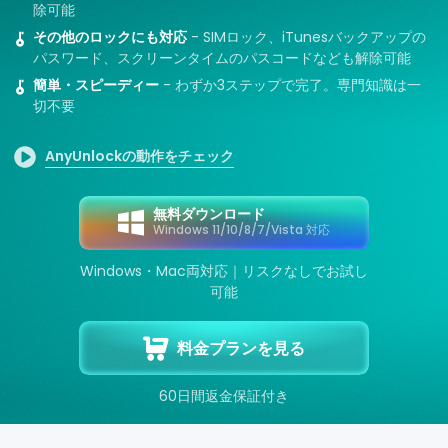
除可能
その他のロックにも対応
- SIMロック、iTunesバックアップの
サポート
パスワード、スクリーンタイムのパスコードなども解除可能
簡単・スピーディー
- わずか3ステップで完了。専門知識は一
切不要
言語選択
AnyUnlockの動作をチェック
無料ダウンロード
Windows 11/10/8/7/Vista 対応
Windows・Mac両対応｜リスクなしでお試し
可能
料金プランを見る
60日間返金保証付き