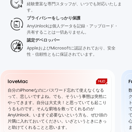
経験豊富な専門スタッフが、いつでも対応いたしま
す。
プライバシーをしっかり保護
AnyUnlockは個人データを記録・アップロード・
共有することは一切ありません。
認定デベロッパー
AppleおよびMicrosoftに認証されており、安全
性・信頼性ともに保証されています。
loveMac
F
自分のiPhoneなのにパスワード忘れて使えなくなる
って、悲しいですよね。でも、そういう事態は突然に
やってきます。自分は大丈夫！と思っていても起こり
うるものです。そんな窮地を救ってくれるのが
AnyUnlock。いますぐ必要ないという方も、ぜひ頭の
片隅に入れておいてください。いざというときにきっ
と助けてくれることと思います。