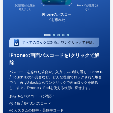
限を
iPhoneのパスコー
試行回数が多すぎ
ドを忘れた
ます
Face IDが使用でき
ない
すべてのロックに対応。ワンクリックで解除。
iPhoneの画面パスコードを1クリックで解
除
パスコードを忘れた場合や、入力ミスの繰り返し、Face ID
/ Touch IDの不具合など、どんな理由でロックされた場合
でも、AnyUnlockならワンクリックで画面ロックを解除
し、すぐにiPhone / iPadを使える状態に戻せます。
あらゆるパスコードに対応：
4桁 / 6桁のパスコード
カスタムの数字・英数字コード