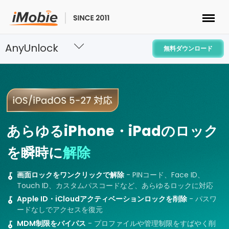
AnyUnlock
ロック解除&データ復元
無料ダウンロード
データ転送
マルチメディア
あらゆるiPhone・iPadのロック
便利ツール
を瞬時に
解除
ソリューション
画面ロックをワンクリックで解除
- PINコード、Face ID、
Touch ID、カスタムパスコードなど、あらゆるロックに対応
ストア
Apple ID・iCloudアクティベーションロックを削除
- パスワ
ードなしでアクセスを復元
MDM制限をバイパス
- プロファイルや管理制限をすばやく削
ダウンロード