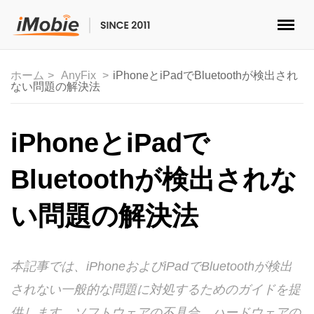
ロック解除&データ復元
ホーム
AnyFix
iPhoneとiPadでBluetoothが検出され
ない問題の解決法
データ転送
マルチメディア
iPhoneとiPadで
便利ツール
Bluetoothが検出されな
ソリューション
い問題の解決法
ストア
本記事では、iPhoneおよびiPadでBluetoothが検出
ダウンロード
されない一般的な問題に対処するためのガイドを提
サポート
供します。ソフトウェアの不具合、ハードウェアの