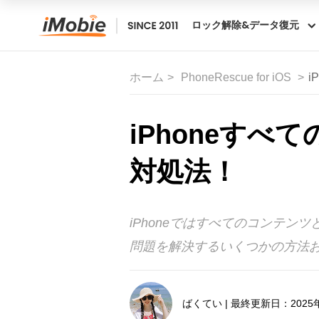
ロック解除&データ復元
ホーム
PhoneRescue for iOS
i
iPhoneす
対処法！
iPhoneではすべてのコンテ
問題を解決するいくつかの方法
ばくてい | 最終更新日：2025