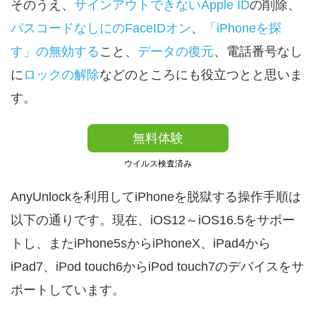
そのうえ、
サインアウトできないApple ID
の削除、
パスコードなしにのFaceIDオン
、
「iPhoneを探
す」の無効する
こと、
データの復元
、電話番号なし
に
ロックの解除
などのところにも役立つとと思いま
す。
無料体験
ウイルス検査済み
AnyUnlockを利用してiPhoneを脱獄する操作手順は
以下の通りです。現在、iOS12～iOS16.5をサポー
トし、またiPhone5sからiPhoneX、iPad4から
iPad7、iPod touch6からiPod touch7のデバイスをサ
ポートしています。