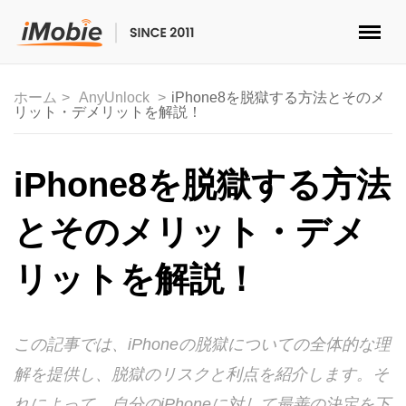
ロック解除&データ復元
ホーム
AnyUnlock
iPhone8を脱獄する方法とそのメ
リット・デメリットを解説！
データ転送
マルチメディア
iPhone8を脱獄する方法
便利ツール
とそのメリット・デメ
ソリューション
リットを解説！
ストア
この記事では、iPhoneの脱獄についての全体的な理
ダウンロード
解を提供し、脱獄のリスクと利点を紹介します。そ
サポート
れによって、自分のiPhoneに対して最善の決定を下