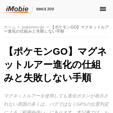
ロック解除&データ復元
ホーム
pokemon-go
【ポケモンGO】マグネットルア
ー進化の仕組みと失敗しない手順
データ転送
マルチメディア
【ポケモンGO】マグネ
便利ツール
ットルアー進化の仕組
ソリューション
みと失敗しない手順
ストア
マグネットルアーを使用しても進化ボタンが表示さ
ダウンロード
れない原因の多くは、バグではなくGPSの位置判定
サポート
による「範囲外扱い」にあります。本記事では、ル