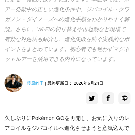
アー発動中の正しい進化条件や、ジバコイル・クワ
言語選択
ガノン・ダイノーズへの進化手順をわかりやすく解
説。さらに、Wi-Fiの切り替えや再起動など現場で
有効な対処法も紹介し、進化失敗を防ぐ実践的なポ
イントをまとめています。初心者でも迷わずマグネ
ットルアーを活用できる内容になっています。
藤原紗千
| 最終更新日： 2026年6月24日
久しぶりにPokémon GOを再開し、お気に入りのレ
アコイルをジバコイルへ進化させようと意気込んで