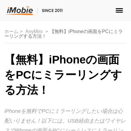
ロック解除&データ復元
ホーム
AnyMiro
【無料】iPhoneの画面をPCにミラ
ーリングする方法！
データ転送
マルチメディア
【無料】iPhoneの画面
便利ツール
をPCにミラーリングす
ソリューション
る方法！
ストア
iPhoneを無料でPCにミラーリングしたい場合は心
ダウンロード
配いりません！以下には、USB経由またはワイヤレ
サポート
スでiPhoneの画面をPCにシームレスにミラーリン