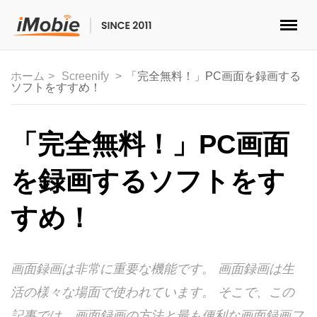
ロック解除&データ復元
ホーム
Screenify
「完全無料！」PC画面を録画する
ソフトをすすめ！
データ転送
マルチメディア
「完全無料！」PC画面
便利ツール
を録画するソフトをす
ソリューション
すめ！
ストア
画面録画は非常に重要な機能です。 画面録画は生
ダウンロード
活の様々な場面で使われています。 そこで、この
サポート
記事では、画面録画の方法と最も便利な画面録画フ