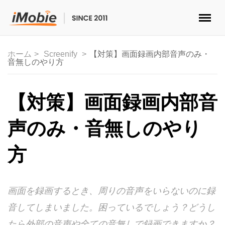
ロック解除&データ復元
ホーム
Screenify
【対策】画面録画内部音声のみ・
音無しのやり方
データ転送
マルチメディア
【対策】画面録画内部音
便利ツール
声のみ・音無しのやり
ソリューション
方
ストア
画面を録画するとき、周りの音声をいらないのに録
ダウンロード
音してしまいました。困っているでしょう？どうし
サポート
たら外部の音声や全ての音無しで録画できますか？