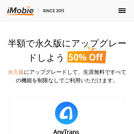
ロック解除&データ復元
半額で永久版にアップグレー
データ転送
ドしよう
マルチメディア
永久版
にアップグレードして、生涯無料ですべて
の機能を制限なしでご利用いただけます。
便利ツール
ソリューション
ストア
AnyTrans
ダウンロード