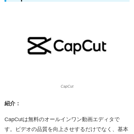
CapCut
紹介：
CapCutは無料のオールインワン動画エディタで
す。ビデオの品質を向上させするだけでなく、基本