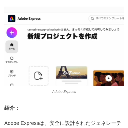
Adobe Express
紹介：
Adobe Expressは、安全に設計されたジェネレーテ