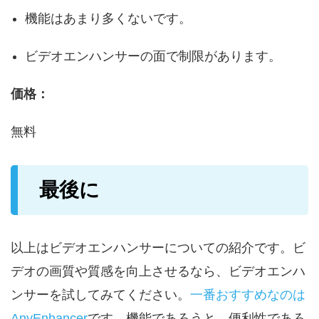
機能はあまり多くないです。
ビデオエンハンサーの面で制限があります。
価格：
無料
最後に
以上はビデオエンハンサーについての紹介です。ビ
デオの画質や質感を向上させるなら、ビデオエンハ
ンサーを試してみてください。
一番おすすめなのは
AnyEnhancer
です。機能であろうと、便利性であろ