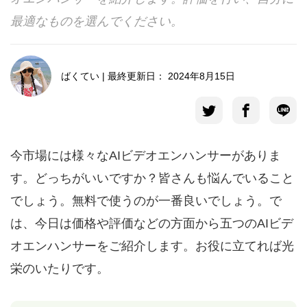
最適なものを選んでください。
言語選択
ばくてい | 最終更新日： 2024年8月15日
今市場には様々なAIビデオエンハンサーがありま
す。どっちがいいですか？皆さんも悩んでいること
でしょう。無料で使うのが一番良いでしょう。で
は、今日は価格や評価などの方面から五つのAIビデ
オエンハンサーをご紹介します。お役に立てれば光
栄のいたりです。