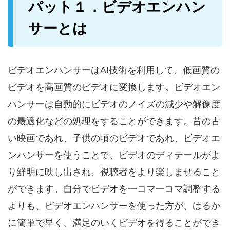
パット１．ビデオエンハン
サーとは
ビデオエンハンサーはAI技術を利用して、低画質の
ビデオを高画質のビデオに変換します。ビデオエン
ハンサーは自動的にビデオのノイズの減少や解像度
の最適化などの処理をすることができます。昔の古
い映画であれ、子供の頃のビデオであれ、ビデオエ
ンハンサーを使うことで、ビデオのディテールがよ
り鮮明に映し出され、視聴者をより楽しませること
ができます。自分でビデオを一コマ一コマ調整する
よりも、ビデオエンハンサーを使った方が、はるか
に簡単で早く、満足のいくビデオを得ることができ