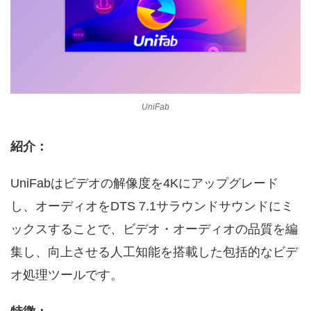
UniFab
紹介：
UniFabはビデオの解像度を4Kにアップグレード
し、オーディオをDTS 7.1サラウンドサウンドにミ
ックスすることで、ビデオ・オーディオの品質を編
集し、向上させる人工知能を搭載した包括的なビデ
オ処理ツールです。