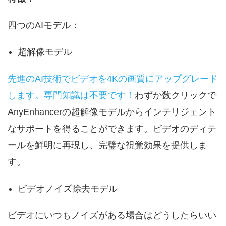
四つのAIモデル：
超解像モデル
先進のAI技術でビデオを4Kの画質にアップグレード
します。専門知識は不要です！
わずか数クリックで
AnyEnhancerの超解像モデルからインテリジェント
なサポートを得ることができます。ビデオのディテ
ールを鮮明に再現し、完璧な視覚効果を提供しま
す。
ビデオノイズ除去モデル
ビデオにいつもノイズがある場合はどうしたらいい