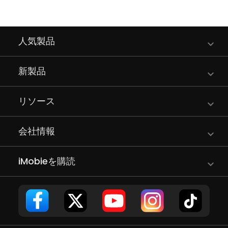
人気製品
新製品
リソース
会社情報
iMobieを購読