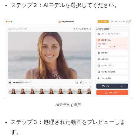
ステップ２：AIモデルを選択してください。
AIモデルを選択
ステップ３：処理された動画をプレビューしま
す。