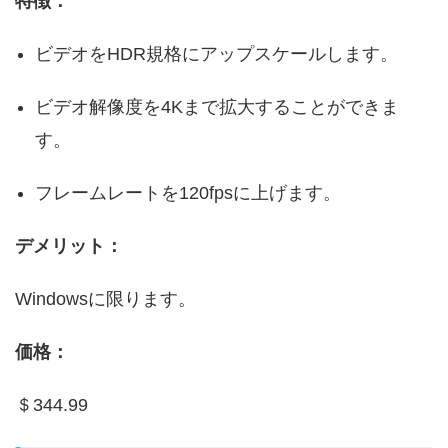
特徴：
ビデオをHDR規格にアップスケールします。
ビデオ解像度を4Kまで拡大することができま
す。
フレームレートを120fpsに上げます。
デメリット：
Windowsに限ります。
価格：
＄344.99