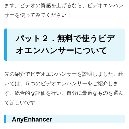
ます。ビデオの質感を上げるなら、ビデオエンハン
サーを使ってみてください！
パット２．無料で使うビデ
オエンハンサーについて
先の紹介でビデオエンハンサーを説明しました。続
いては、５つのビデオエンハンサーをご紹介しま
す。総合的な評価を行い、自分に最適なものを選ん
でほしいです！
AnyEnhancer