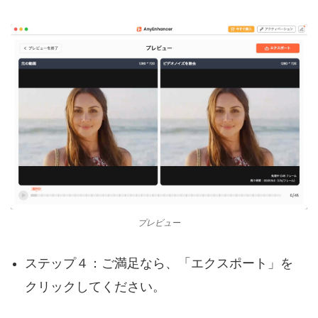
プレビュー
ステップ４：ご満足なら、「エクスポート」を
クリックしてください。