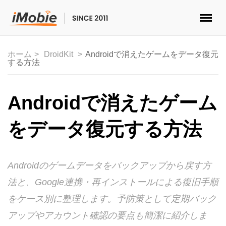
ロック解除&データ復元
ホーム
DroidKit
Androidで消えたゲームをデータ復元
する方法
データ転送
マルチメディア
Androidで消えたゲーム
便利ツール
をデータ復元する方法
ソリューション
Androidのゲームデータをバックアップから戻す方
ストア
法と、Google連携・再インストールによる復旧手順
ダウンロード
をケース別に整理します。予防策として定期バック
アップやアカウント確認の要点も簡潔に紹介しま
サポート