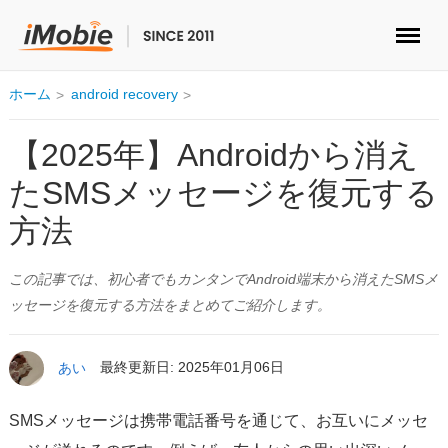
ロック解除&データ復元
ホーム
android recovery
データ転送
【2025年】Androidから消え
たSMSメッセージを復元する
マルチメディア
方法
便利ツール
この記事では、初心者でもカンタンでAndroid端末から消えたSMSメ
ソリューション
ッセージを復元する方法をまとめてご紹介します。
ストア
あい
最終更新日: 2025年01月06日
ダウンロード
SMSメッセージは携帯電話番号を通じて、お互いにメッセ