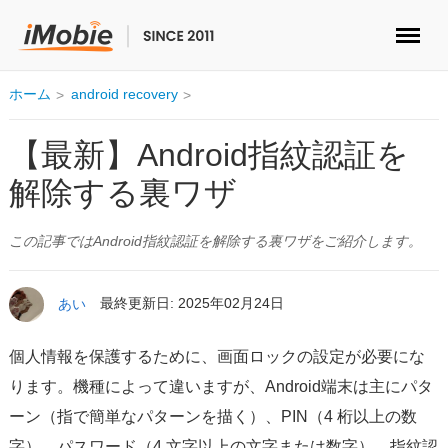
ロック解除&データ復元
ホーム
android recovery
データ転送
【最新】Android指紋認証を
解除する裏ワザ
マルチメディア
この記事ではAndroid指紋認証を解除する裏ワザをご紹介します。
便利ツール
ソリューション
あい
最終更新日: 2025年02月24日
ストア
個人情報を保護するために、画面ロックの設定が必要にな
ります。機種によって違いますが、Android端末は主にパタ
ダウンロード
ーン（指で簡単なパターンを描く）、PIN（4 桁以上の数
字）、パスワード（4 文字以上の文字または数字）、指紋認