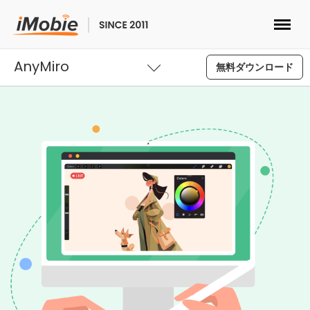
AnyMiro
ロック解除&データ復元
無料ダウンロード
データ転送
マルチメディア
便利ツール
ソリューション
ストア
ダウンロード