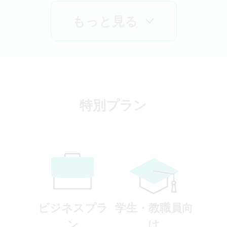
できます。
€15.99
もっと見る
から～
料金を見る
特別プラン
ビジネスプラ
学生・教職員向
ン
け