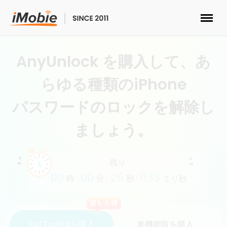
ロック解除&データ復元
AnyUnlock を購入して、あ
データ転送
らゆる種類のiPhone
パスワードのロックを解除し
マルチメディア
ましょう。
便利ツール
残り
ソリューション
00
00
25
953
時 :
分 :
秒 :
ミリ秒
ストア
Full Toolkitを購入
単機能版を購入
ダウンロード