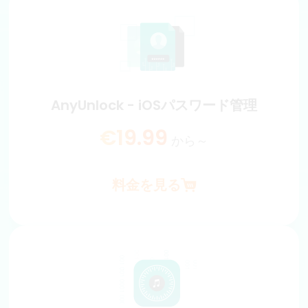
AnyUnlock - SIMロックを解除
自分でiPhoneのSIM制限を安全に解除します。iPhoneのデ
ータもそのまま安全に保存します。
€19.99
から～
AnyUnlock - iOSパスワード管理
料金を見る
€19.99
から～
料金を見る
AnyUnlock - iOSパスワード管理
iPhone/iPadに保存したパスワードとアカウントを検索、表
示、およびエクスポートします。 iOS 5以降のすべてのiOS
デバイスをサポートします。