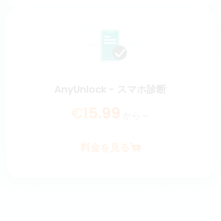
AnyUnlock - Apple IDを探す
1-Clickで、ロックされたApple IDをすぐに見つけることが
できます。
€15.99
から～
AnyUnlock - スマホ診断
料金を見る
€15.99
から～
料金を見る
AnyUnlock - スマホ診断
小売店から購入したiPhone/iPadがオリジナルか偽物かを確
認できます。しかも、iPhone/iPadの完全なレポートを入手