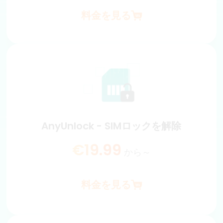
料金を見る
AnyUnlock - iTunesバックアップの暗号
化を解除
バックアップとその中のファイルを損傷することなく、
iTunesバックアップ暗号化を削除します。
€25.99
から～
AnyUnlock - SIMロックを解除
料金を見る
€19.99
から～
料金を見る