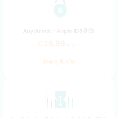
Apple IDとパスワードなしでiCloudアクティベーションロ
ックを安全にバイパスします。iPhoneとiPadへのアクセス
を簡単に取り戻すことができます。
€35.99
から～
AnyUnlock - Apple IDを削除
料金を見る
€25.99
から～
料金を見る
AnyUnlock - Apple IDを削除
iPhoneとiPadのApple IDを安全削除することができます。
パスワード不要、さらにジェイルブレイクする必要もあり
ません。
€25.99
から～