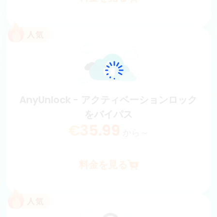
AnyUnlock - MDMをバイパス
数クリックだけでMDMロックをバイパスします。全ての
iPhone/iPadを対応し、成功率100％！
€35.99
から～
AnyUnlock - アクティベーションロック
をバイパス
料金を見る
€35.99
から～
料金を見る
AnyUnlock - アクティベーションロック
をバイパス