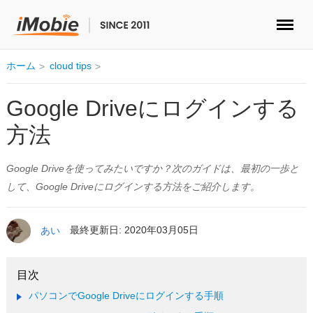
ロック解除&データ復元
ホーム
cloud tips
データ転送
Google Driveにログインする
方法
マルチメディア
Google Driveを使ってみたいですか？次のガイドは、最初の一歩と
便利ツール
して、Google Driveにログインする方法をご紹介します。
ソリューション
あい
最終更新日: 2020年03月05日
ストア
ダウンロード
パソコンでGoogle Driveにログインする手順