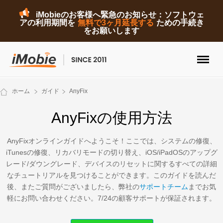
iMobieのお客様へ緊急のお知らせ：ソフトウェ
アの利用期間を
無料で3ヶ月延長する
ための手続き
をお願いします
ロック解除&データ復元
ホーム
ガイド
AnyFix
データ転送
AnyFixの使用方法
マルチメディア
AnyFixオンラインガイドへようこそ！ここでは、システムの修復、
iTunesの修復、リカバリモードの切り替え、iOS/iPadOSのアップグ
便利ツール
レード/ダウングレード、デバイスのリセットに関するすべての詳細
なチュートリアルを見つけることができます。このガイドを読んだ
ソリューション
後、またご質問がございましたら、弊社の
サポートチーム
までお気
軽にお問い合わせください。7/24の顧客サポートが保証されます。
ストア