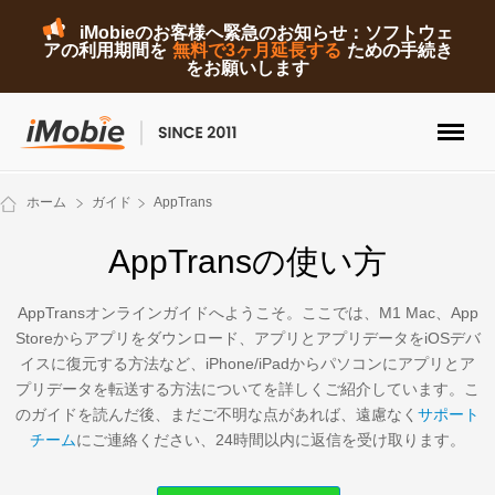
iMobieのお客様へ緊急のお知らせ：ソフトウェ
アの利用期間を
無料で3ヶ月延長する
ための手続き
をお願いします
ロック解除&データ復元
ホーム
ガイド
AppTrans
データ転送
AppTransの使い方
マルチメディア
AppTransオンラインガイドへようこそ。ここでは、M1 Mac、App
Storeからアプリをダウンロード、アプリとアプリデータをiOSデバ
便利ツール
イスに復元する方法など、iPhone/iPadからパソコンにアプリとア
プリデータを転送する方法についてを詳しくご紹介しています。こ
ソリューション
のガイドを読んだ後、まだご不明な点があれば、遠慮なく
サポート
チーム
にご連絡ください、24時間以内に返信を受け取ります。
ストア