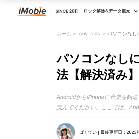
ロック解除&データ復元
ホーム
AnyTrans
パソコンなしに
パソコンなしにA
法【解決済み
AndroidからiPhoneに
読んでください。ここでは、Andr
ばくてい | 最終更新日：2023