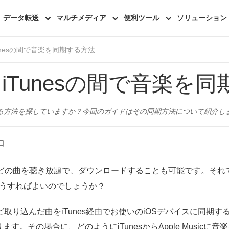
機能一覧
レビュー
データ転送
マルチメディア
便利ツール
ソリューション
とiTunesの間で音楽を同期する方法
sicとiTunesの間で音楽
音楽を同期する方法を探していますか？今回のガイドはその同期方法について紹
日
00万ほどの曲を聴き放題で、ダウンロードすることも可能です。それで
ら、どうすればよいのでしょうか？
Dなど取り込んだ曲をiTunes経由でお使いのiOSデバイスに同期する
。その場合に、どのようにiTunesからApple Musicに