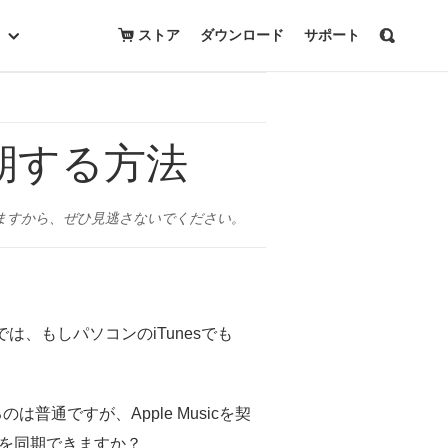
無料トライアルを開始
購入
ストア
ダウンロード
サポート
を同期する方法
介しますから、ぜひ見逃さないでください。
は、もしパソコンのiTunesでも
のは普通ですが、Apple Musicを契
音楽を同期できますか？