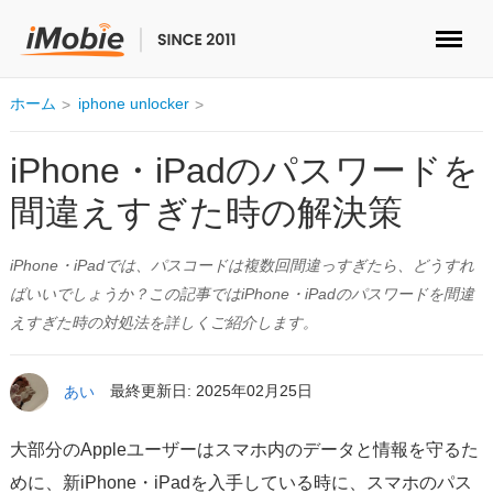
ロック解除&データ復元
ホーム
iphone unlocker
データ転送
iPhone・iPadのパスワードを
間違えすぎた時の解決策
マルチメディア
iPhone・iPadでは、パスコードは複数回間違っすぎたら、どうすれ
便利ツール
ばいいでしょうか？この記事ではiPhone・iPadのパスワードを間違
えすぎた時の対処法を詳しくご紹介します。
ソリューション
ストア
あい
最終更新日: 2025年02月25日
ダウンロード
大部分のAppleユーザーはスマホ内のデータと情報を守るた
めに、新iPhone・iPadを入手している時に、スマホのパス