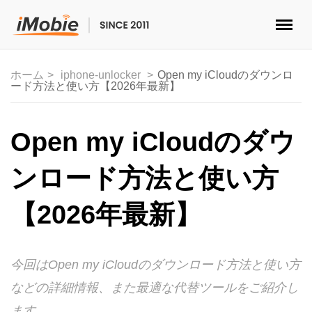
ロック解除&データ復元
ホーム
iphone-unlocker
Open my iCloudのダウンロ
ード方法と使い方【2026年最新】
データ転送
マルチメディア
Open my iCloudのダウ
便利ツール
ンロード方法と使い方
ソリューション
【2026年最新】
ストア
今回はOpen my iCloudのダウンロード方法と使い方
ダウンロード
などの詳細情報、また最適な代替ツールをご紹介し
サポート
ます。