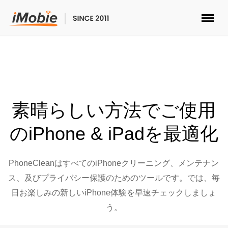
ロック解除&データ復元
データ転送
素晴らしい方法でご使用
マルチメディア
のiPhone & iPadを最適化
便利ツール
PhoneCleanはすべてのiPhoneクリーニング、メンテナン
ソリューション
ス、及びプライバシー保護のためのツールです。では、毎
日お楽しみの新しいiPhone体験を早速チェックしましょ
ストア
う。
ダウンロード