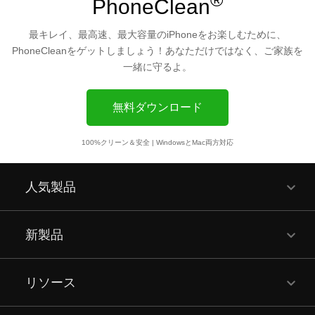
®
PhoneClean
最キレイ、最高速、最大容量のiPhoneをお楽しむために、
PhoneCleanをゲットしましょう！あなただけではなく、ご家族を
一緒に守るよ。
無料ダウンロード
100%クリーン＆安全 | WindowsとMac両方対応
人気製品
新製品
リソース