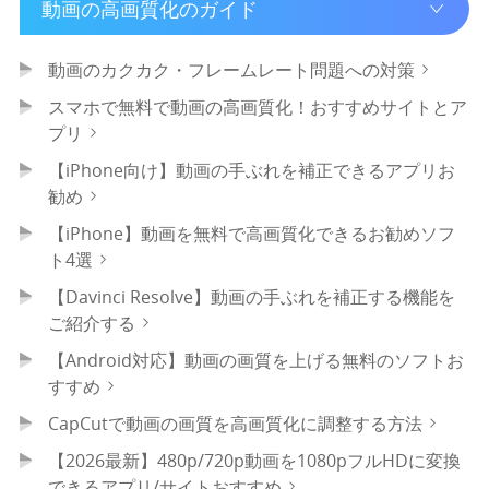
動画の高画質化のガイド
サポート
動画のカクカク・フレームレート問題への対策
スマホで無料で動画の高画質化！おすすめサイトとア
言語選択
プリ
【iPhone向け】動画の手ぶれを補正できるアプリお
勧め
【iPhone】動画を無料で高画質化できるお勧めソフ
ト4選
【Davinci Resolve】動画の手ぶれを補正する機能を
ご紹介する
【Android対応】動画の画質を上げる無料のソフトお
すすめ
CapCutで動画の画質を高画質化に調整する方法
【2026最新】480p/720p動画を1080pフルHDに変換
できるアプリ/サイトおすすめ