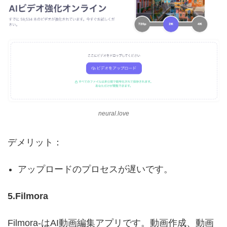
neural.love
デメリット：
アップロードのプロセスが遅いです。
5.Filmora
Filmora-はAI動画編集アプリです。動画作成、動画