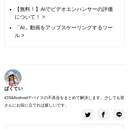
【無料！】AIでビデオエンハンサーの評価
について！ >
「AI」動画をアップスケーリングするツー
ル >
ばくてい
iOS&Androidデバイスの不具合をまとめて解決します。少しでも皆
さんにお役に立てれば嬉しいです。