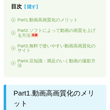
目次
隠す
Part1.動画高画質化のメリット
Part2.ソフトによって動画の画質を上げ
る方法
推薦
Part3.無料で使いやすい動画高画質化の
サイト
Part4.豆知識：満足のいく動画の撮影方
法
Part1.動画高画質化のメリ
ット