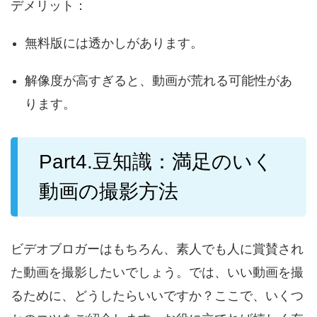
デメリット：
無料版には透かしがあります。
解像度が高すぎると、動画が荒れる可能性
があ
ります。
Part4.豆知識：満足のいく
動画の撮影方法
ビデオブロガーはもちろん、素人でも人に賞賛され
た動画を撮影したいでしょう。では、いい動画を撮
るために、どうしたらいいですか？ここで、いくつ