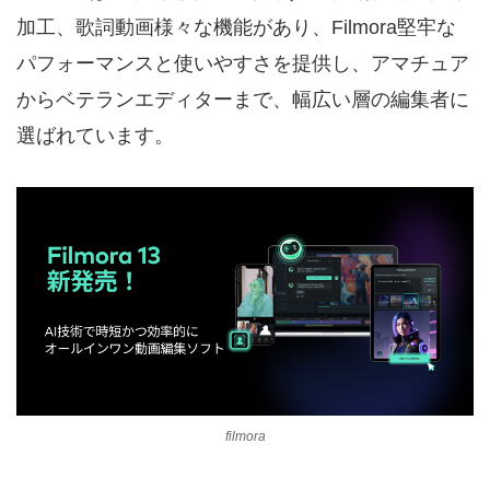
加工、歌詞動画様々な機能があり、Filmora堅牢な
パフォーマンスと使いやすさを提供し、アマチュア
からベテランエディターまで、幅広い層の編集者に
選ばれています。
filmora