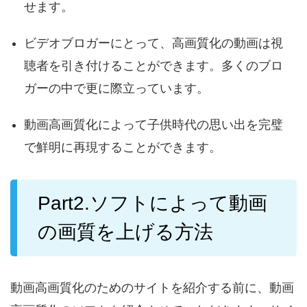
せます。
ビデオブロガーにとって、高画質化の動画は視
聴者を引き付けることができます。多くのブロ
ガーの中で更に際立っています。
動画高画質化によって子供時代の思い出を完璧
で鮮明に再現することができます。
Part2.ソフトによって動画
の画質を上げる方法
動画高画質化のためのサイトを紹介する前に、動画