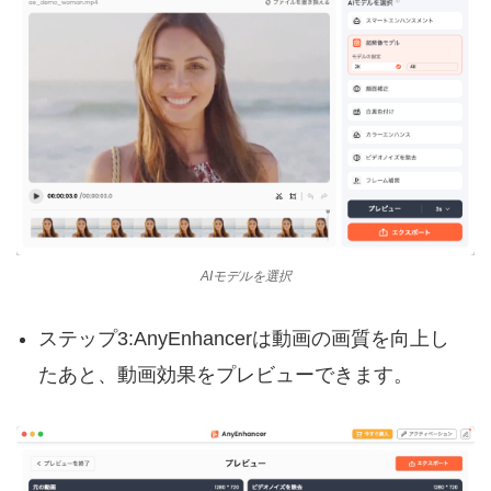
AIモデルを選択
ステップ3:AnyEnhancerは動画の画質を向上し
たあと、動画効果をプレビューできます。