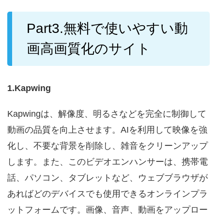
Part3.
無料で使いやすい動
画高画質化のサイト
1.Kapwing
Kapwingは、解像度、明るさなどを完全に制御して
動画の品質を向上させます。AIを利用して映像を強
化し、不要な背景を削除し、雑音をクリーンアップ
します。また、このビデオエンハンサーは、携帯電
話、パソコン、タブレットなど、ウェブブラウザが
あればどのデバイスでも使用できるオンラインプラ
ットフォームです。画像、音声、動画をアップロー