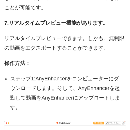
ことが可能です。
7.リアルタイムプレビュー機能があります。
リアルタイムプレビューできます。しかも、無制限
の動画をエクスポートすることができます。
操作方法：
ステップ1:AnyEnhancerをコンピューターにダ
ウンロードします。そして、AnyEnhancerを起
動して動画をAnyEnhancerにアップロードしま
す。