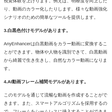
視覚体験を上げります。例えば、明瞭度を向上した
り、動画のカラー化したりします。様々な動画強化
シナリオのための簡単なツールを提供します。
3.白黒色付けモデルがあります。
AnyEnhancerは白黒動画をカラー動画に変換するこ
とができます。物体や人物を識別できて、白黒動画
から綺麗で生き生きし、自然なカラー動画になりま
す。
4.AI動画フレーム補間モデルがあります。
このモデルを通じて流暢な動画を作成することがで
きます。また、スマートアルゴリズムを採用するの
で、フレームをシームレスに挿入することができま