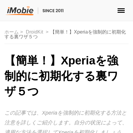
ロック解除&データ復元
ホーム
DroidKit
【簡単！】Xperiaを強制的に初期化
する裏ワザ５つ
データ転送
マルチメディア
【簡単！】Xperiaを強
便利ツール
制的に初期化する裏ワ
ソリューション
ザ５つ
ストア
この記事では、Xperiaを強制的に初期化する方法と
ダウンロード
注意を詳しくご紹介します。自分の状況によって、
サポート
適用な方法を選択してXperiaを初期化しましょう。