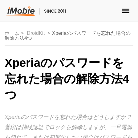
ロック解除&データ復元
ホーム
DroidKit
Xperiaのパスワードを忘れた場合の
解除方法4つ
データ転送
マルチメディア
Xperiaのパスワードを
便利ツール
忘れた場合の解除方法4
ソリューション
つ
ストア
Xperiaのパスワードを忘れた場合はどうしますか？
ダウンロード
普段は指紋認証でロックを解除しますが、一旦電源
サポート
を切れて、または初期化したい場合はパスワードを