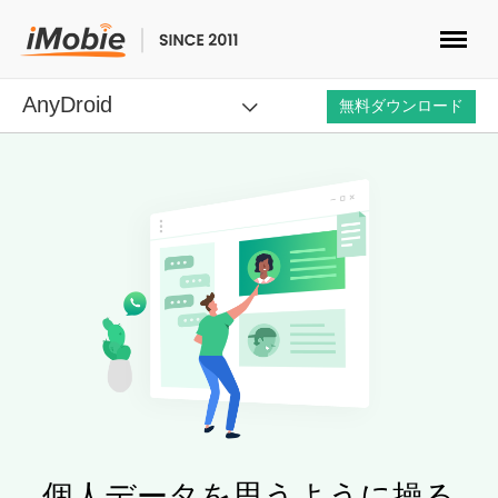
AnyDroid
ロック解除&データ復元
無料ダウンロード
データ転送
マルチメディア
便利ツール
ソリューション
ストア
個人データを思うように操る
ダウンロード