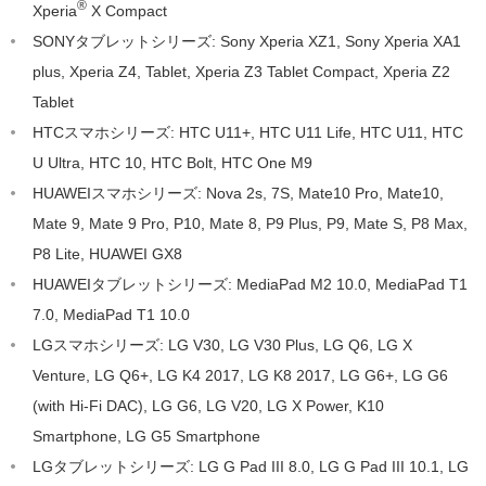
®
Xperia
X Compact
SONYタブレットシリーズ: Sony Xperia XZ1, Sony Xperia XA1
plus, Xperia Z4, Tablet, Xperia Z3 Tablet Compact, Xperia Z2
Tablet
HTCスマホシリーズ: HTC U11+, HTC U11 Life, HTC U11, HTC
U Ultra, HTC 10, HTC Bolt, HTC One M9
HUAWEIスマホシリーズ: Nova 2s, 7S, Mate10 Pro, Mate10,
Mate 9, Mate 9 Pro, P10, Mate 8, P9 Plus, P9, Mate S, P8 Max,
P8 Lite, HUAWEI GX8
HUAWEIタブレットシリーズ: MediaPad M2 10.0, MediaPad T1
7.0, MediaPad T1 10.0
LGスマホシリーズ: LG V30, LG V30 Plus, LG Q6, LG X
Venture, LG Q6+, LG K4 2017, LG K8 2017, LG G6+, LG G6
(with Hi-Fi DAC), LG G6, LG V20, LG X Power, K10
Smartphone, LG G5 Smartphone
LGタブレットシリーズ: LG G Pad III 8.0, LG G Pad III 10.1, LG