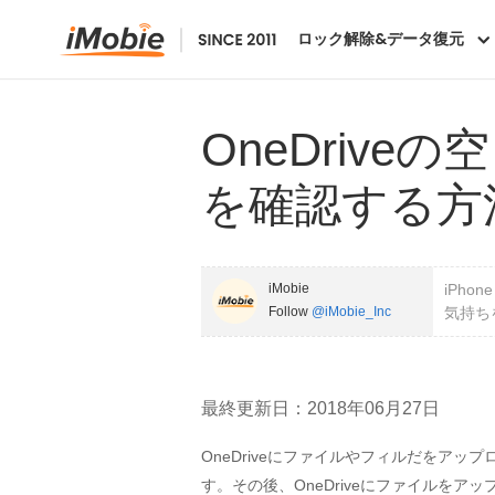
ロック解除&データ復元
OneDrive
を確認する方
iMobie
iPh
Follow
@iMobie_Inc
気持ち
最終更新日：2018年06月27日
OneDriveにファイルやフィルだをア
す。その後、OneDriveにファイルをア