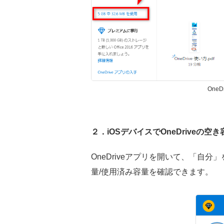
One
２．iOSデバイスでOneDriveの
OneDriveアプリを開いて、「自分
量/使用済み容量を確認できます。