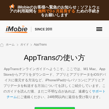
iMobieのお客様へ緊急のお知らせ：ソフトウェ
アの利用期間を
無料で3ヶ月延長する
ための手続き
をお願いします
ロック解除&データ復元
ホーム
ガイド
AppTrans
データ転送
AppTransの使い方
マルチメディア
AppTransオンラインガイドへようこそ。ここでは、M1 Mac、App
Storeからアプリをダウンロード、アプリとアプリデータをiOSデバ
便利ツール
イスに復元する方法など、iPhone/iPadからパソコンにアプリとア
プリデータを転送する方法についてを詳しくご紹介しています。こ
ソリューション
のガイドを読んだ後、まだご不明な点があれば、遠慮なく
サポート
チーム
にご連絡ください、24時間以内に返信を受け取ります。
ストア