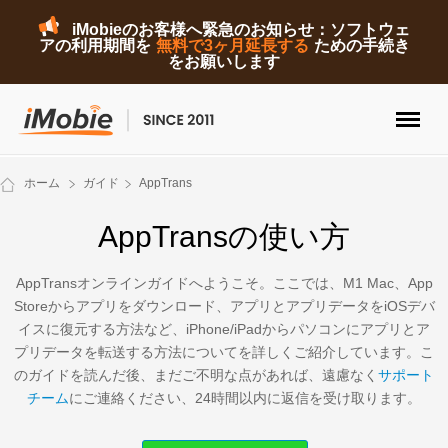
iMobieのお客様へ緊急のお知らせ：ソフトウェ
アの利用期間を
無料で3ヶ月延長する
ための手続き
をお願いします
ロック解除&データ復元
ホーム
ガイド
AppTrans
データ転送
AppTransの使い方
マルチメディア
AppTransオンラインガイドへようこそ。ここでは、M1 Mac、App
Storeからアプリをダウンロード、アプリとアプリデータをiOSデバ
便利ツール
イスに復元する方法など、iPhone/iPadからパソコンにアプリとア
プリデータを転送する方法についてを詳しくご紹介しています。こ
ソリューション
のガイドを読んだ後、まだご不明な点があれば、遠慮なく
サポート
チーム
にご連絡ください、24時間以内に返信を受け取ります。
ストア