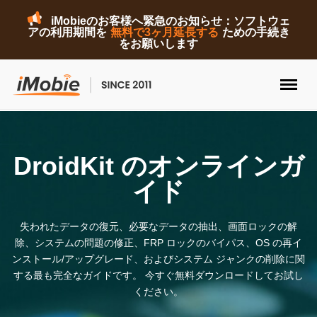
iMobieのお客様へ緊急のお知らせ：ソフトウェ
アの利用期間を
無料で3ヶ月延長する
ための手続き
をお願いします
ロック解除&データ復元
DroidKit のオンラインガ
データ転送
イド
マルチメディア
失われたデータの復元、必要なデータの抽出、画面ロックの解
便利ツール
除、システムの問題の修正、FRP ロックのバイパス、OS の再イ
ンストール/アップグレード、およびシステム ジャンクの削除に関
ソリューション
する最も完全なガイドです。 今すぐ無料ダウンロードしてお試し
ください。
ストア