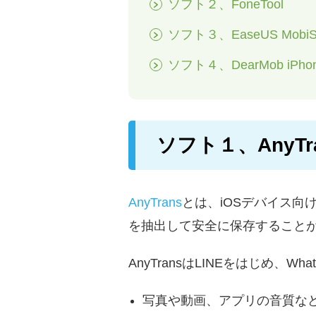
ソフト２、FoneTool
ソフト３、EaseUS MobiS
ソフト４、DearMob iP
ソフト１、AnyTr
AnyTrans
とは、iOSデバイス
を抽出して安全に保存することができ
AnyTransはLINEをはじめ、
写真や動画、アプリの音質な