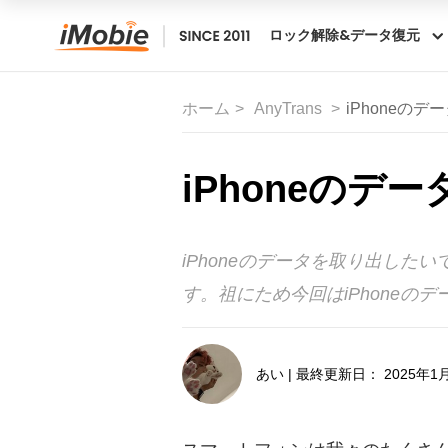
ロック解除&データ復元
ホーム
AnyTrans
iPhoneの
iPhoneのデ
iPhoneのデータを取り出し
す。祖にため今回はiPhoneの
あい | 最終更新日： 2025年1