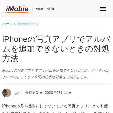
ロック解除&データ復元
ホーム
iphone tips
データ転送
iPhoneの写真アプリでアルバ
ムを追加できないときの対処
マルチメディア
方法
便利ツール
iPhoneの写真アプリでアルバムを追加できない場合に、どうすれば
ソリューション
よいのでしょうか？今回の記事は対策をご紹介します。
ストア
あい
最終更新日: 2023年05月11日
ダウンロード
iPhoneの標準機能としてついている写真アプリ。とても便