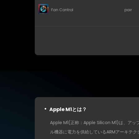
Fan Control
pair
Apple M1とは？
Apple M1(正称：Apple Silicon
ル機器に電力を供給しているARMアーキテク