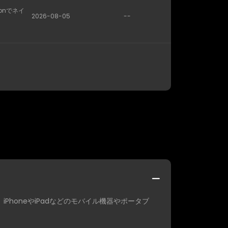
conでネイ
2026-08-05
--
る。iPhoneやiPadなどのモバイル機器やポータブ