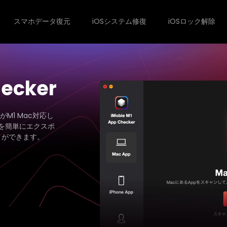
スマホデータ復元
iOSシステム修復
iOSロック解除
hecker
がM1 Mac対応し
ルを簡単にエクスポ
とができます。