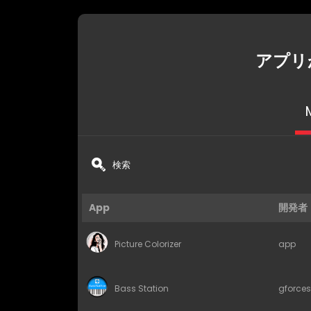
アプリ
App
開発者
Picture Colorizer
app
Bass Station
gforces