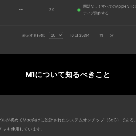
問題なし！すべてのApple Sili
--
2.0
ティブ動作する
表示する行数:
10 of 25314
前
次
M1について知るべきこと
 M1)は、アップルが初めてMac向けに設計されたシステムオンチップ（SoC）であ
チャも使用しています。