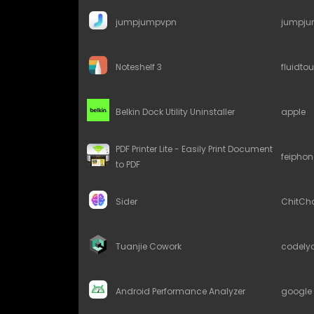
jumpjumpvpn
jumpj
Noteshelf 3
fluidto
Belkin Dock Utility Uninstaller
apple
PDF Printer Lite - Easily Print Document
feiphon
to PDF
Sider
ChitCh
Tuanjie Cowork
codely
Android Performance Analyzer
google