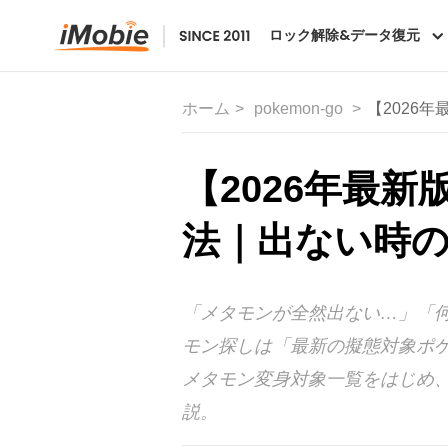
ロック解除&データ復元
ホーム
pokemon-go
【2026
【2026年最
法｜出ない時
「メタモンが全然出ない…」「
モン探しは「最新の擬態対象ポケ
メタモン変身対象一覧をはじめ
説。