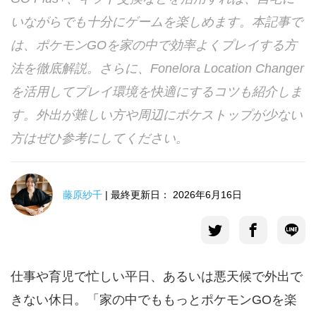
いながらでも十分にゲームを楽しめます。本記事で
言語選択
は、ポケモンGOを家の中で効率よくプレイする方
法を徹底解説。さらに、Fonelora Location Changer
を活用してプレイ環境を快適にするコツも紹介しま
す。外出が難しい方や周辺にポケストップが少ない
方はぜひ参考にしてください。
藤原紗千
| 最終更新日： 2026年6月16日
仕事や育児で忙しい平日、あるいは悪天候で外出で
きない休日。「家の中でももっとポケモンGOを楽