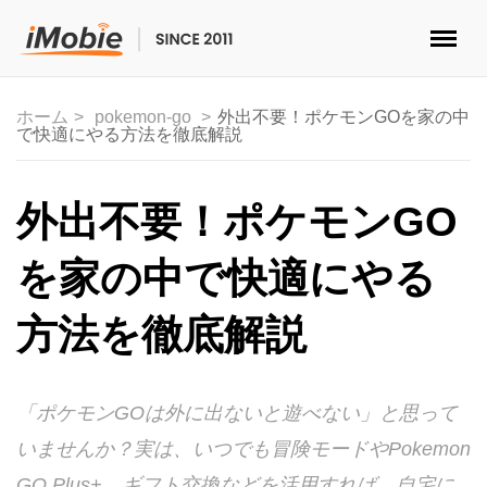
ロック解除&データ復元
ホーム
pokemon-go
外出不要！ポケモンGOを家の中
で快適にやる方法を徹底解説
データ転送
マルチメディア
外出不要！ポケモンGO
便利ツール
を家の中で快適にやる
ソリューション
方法を徹底解説
ストア
「ポケモンGOは外に出ないと遊べない」と思って
ダウンロード
いませんか？実は、いつでも冒険モードやPokemon
サポート
GO Plus+、ギフト交換などを活用すれば、自宅に