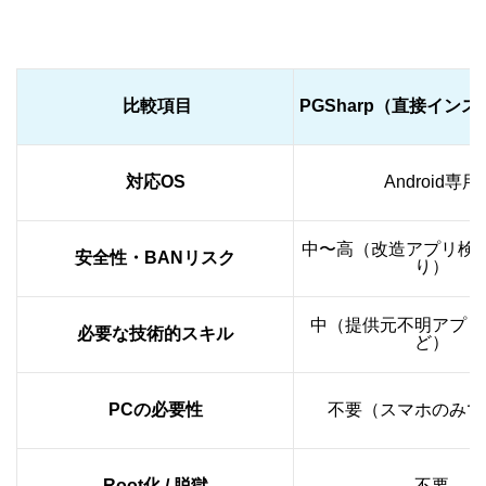
比較項目
PGSharp（直接イン
対応OS
Android専用
中〜高（改造アプリ検
安全性・BANリスク
り）
中（提供元不明アプリ
必要な技術的スキル
ど）
PCの必要性
不要（スマホのみで
Root化 / 脱獄
不要