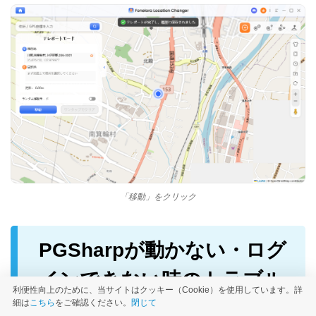
「移動」をクリック
PGSharpが動かない・ログ
インできない時のトラブル
利便性向上のために、当サイトはクッキー（Cookie）を使用しています。詳
細は
こちら
をご確認ください。
閉じて
シューティング