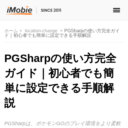
ロック解除&データ復元
ホーム
location-change
PGSharpの使い方完全ガイ
ド｜初心者でも簡単に設定できる手順解説
データ転送
マルチメディア
PGSharpの使い方完全
便利ツール
ガイド｜初心者でも簡
ソリューション
単に設定できる手順解
ストア
説
ダウンロード
PGSharpは、ポケモンGOのプレイ環境をより柔軟
サポート