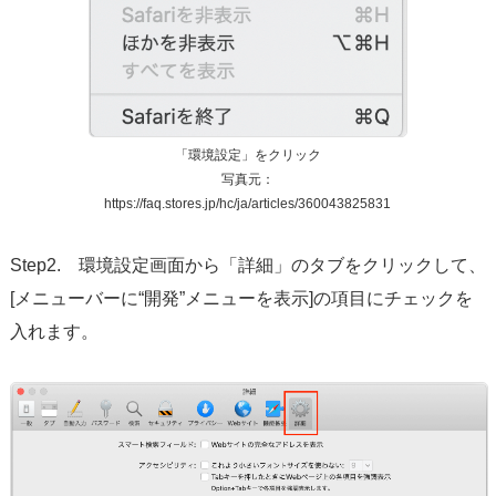
「環境設定」をクリック
写真元：
https://faq.stores.jp/hc/ja/articles/360043825831
Step2. 環境設定画面から「詳細」のタブをクリックして、
[メニューバーに“開発”メニューを表示]の項目にチェックを
入れます。