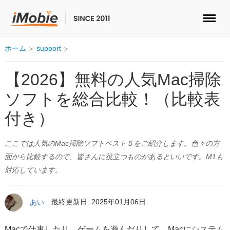
ロック解除&データ復元
ホーム
support
データ転送
【2026】無料の人気Mac掃除
ソフトを総合比較！（比較表
マルチメディア
付き）
便利ツール
ここでは人気のMac掃除ソフトベスト５をご紹介します。色々の方
ソリューション
面から比較するので、皆さんに役立つものがあるといいです。M1も
対応しています。
ストア
あい
最終更新日: 2025年01月06日
ダウンロード
Macで仕事したり、ゲームを遊んだりして、Macにシステム