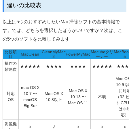
違いの比較表
以上は5つのおすすめしたいMac掃除ソフトの基本情報で
す。では、どちらを選択したほうがいいですか？次は、こ
の5つのソフトを比較してみます：
比較項
CleanMyMac
Macubeクリ
MacBoo
MacClean
PowerMyMac
目
3
ーナー
5
操作の
★★★★★
★★★★
★★★★
★★★★★
★★★
難易度
Mac O
10.9 
mac OS X
Mac OS X
に対
対応
10.7 〜
Mac OS X
10.13 〜
不明
（32 
OS
macOS
10.8以上
Mac OS 11
ト CPU
Big Sur
は非
応）
監視機
☓
√
☓
☓
☓