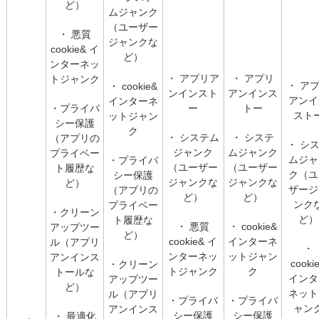
ど）
ムジャンク
（ユーザー
・ 悪質
ジャンクな
cookie& イ
ど）
ンターネッ
・ アプリア
・ アプリ
トジャンク
・ ア
・ cookie&
ンインスト
アンインス
アンイ
インターネ
・プライバ
ー
トー
スト
ットジャン
シー保護
ク
・ システム
・ システ
（アプリの
・ シ
ジャンク
ムジャンク
プライベー
ムジャ
・プライバ
（ユーザー
（ユーザー
ト履歴な
ク（ユ
シー保護
ジャンクな
ジャンクな
ど）
ザージ
（アプリの
ど）
ど）
ンク
プライベー
・クリーン
ど）
ト履歴な
・ 悪質
・ cookie&
アップツー
ど）
cookie& イ
インターネ
ル（アプリ
・
ンターネッ
ットジャン
アンインス
cooki
・クリーン
トジャンク
ク
トールな
インタ
アップツー
ど）
ネット
ル（アプリ
・プライバ
・プライバ
ャン
アンインス
シー保護
シー保護
・ 最適化