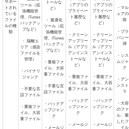
サポー
トールな
（アプリの
（アプリの
ツール（拡
トされ
・マル
ど）
プライベー
プライベー
張機能管
ている
ェアの
ト履歴な
ト履歴な
理、iTunes
ファイ
除
・ 最適化
ど）
ど）
バックアッ
ルの種
ツール（拡
プなど）
・プラ
類
張機能管
・クリーン
・クリーン
バシー
理、iTunes
アップツー
アップツー
・ 隔離エ
掃
バックアッ
ル（アプリ
ル（アプリ
リア（感染
プなど）
アンインス
アンインス
ファイルを
・シス
トールな
トールな
管理）
ムジャ
・重複ファ
ど）
ど）
ク
イル、大容
・バイナリ
量ファイル
・重複ファ
・重複ファ
ジャンク
・アン
イル、大容
イル、大容
ンスト
・不要な言
・不要な言
量ファイル
量ファイル
ラ
語ファイル
語ファイル
・バックア
・バックア
・大容
・バックア
・重複ファ
ップジャン
ップジャン
のファ
ップジャン
イル、大容
ク
ク
ル、重
ク
量ファイル
したフ
・メールジ
・メールジ
イル
・メールジ