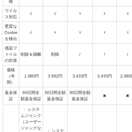
能
ウイル
√
√
☓
☓
☓
ス対応
悪質な
Cookie
√
☓
☓
☓
☓
を検出
感染フ
ァイル
削除＆隔離
削除
/
/
/
の対策
価格
（年
1,980円
3,992円
3,433円
3,433円
2,98
間）
返金保
60日間全
30日間全額
30日間全額
✖
✖
証
額返金保証
返金保証
返金保証
・ システ
ムジャンク
（ユーザー
ジャンクな
・ システ