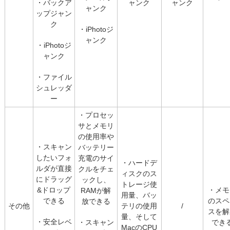
・バックア
ャンク
ャンク
ャンク
ップジャン
ク
・iPhotoジ
ャンク
・iPhotoジ
ャンク
・ファイル
シュレッダ
ー
・プロセッ
サとメモリ
の使用率や
・スキャン
バッテリー
したいフォ
充電のサイ
・ハードデ
ルダが直接
クルをチェ
ィスクのス
にドラッグ
ックし、
トレージ使
&ドロップ
・メモ
RAMが解
用量、バッ
できる
のスペ
放できる
その他
テリの使用
/
スを解
量、そして
・安全レベ
・スキャン
でき
MacのCPU