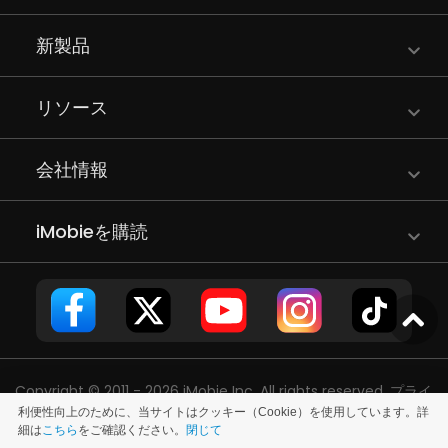
新製品
リソース
会社情報
iMobieを購読
Copyright © 2011 - 2026 iMobie Inc. All rights reserved.
プライ
利便性向上のために、当サイトはクッキー（Cookie）を使用しています。詳
バシーポリシー
|
使用許諾契約
|
利用規約
|
サイトマップ
細は
こちら
をご確認ください。
閉じて