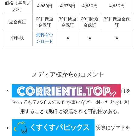
価格（年間プ
4,980円
4,378円
4,980円
4,980円
ラン）
60日間返
30日間返
30日間返
30日間返金保
返金保証
金保証
金保証
金保証
証
無料ダウ
無料版
●
●
●
ンロード
メディア様からのコメント
何を
やってもデバイスの動作が重いなど、困ったときに利
用することで動作が改善される可能性がある。
実際にソフトを