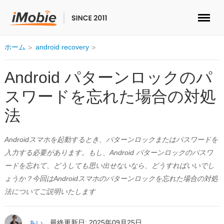
ロック解除&データ復元
ホーム
android recovery
データ転送
Android パターンロックのパ
スワードを忘れた場合の対処
マルチメディア
法
便利ツール
Androidスマホを起動するとき、パターンロックまたはパスワードを
ソリューション
入力する必要があります。もし、Android パターンロックのパスワ
ードを忘れて、どうしても思い出せないなら、どうすればいいでし
ストア
ょうか？今回はAndroidスマホのパターンロックを忘れた場合の対処
法についてご説明いたします
ダウンロード
あい
最終更新日: 2025年09月25日