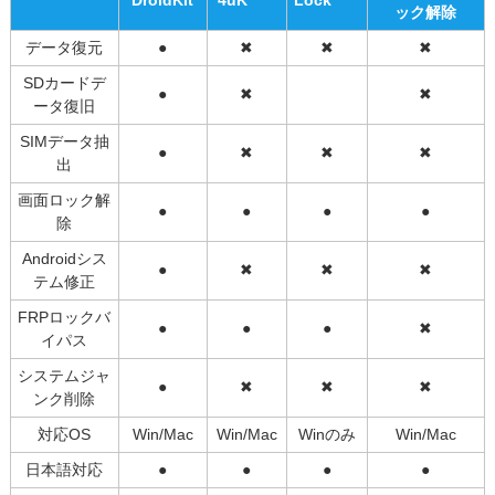
ック解除
データ復元
●
✖
✖
✖
SDカードデ
●
✖
✖
ータ復旧
SIMデータ抽
●
✖
✖
✖
出
画面ロック解
●
●
●
●
除
Androidシス
●
✖
✖
✖
テム修正
FRPロックバ
●
●
●
✖
イパス
システムジャ
●
✖
✖
✖
ンク削除
対応OS
Win/Mac
Win/Mac
Winのみ
Win/Mac
日本語対応
●
●
●
●