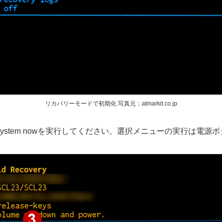
リカバリーモードで初期化 写真元：atmarkit.co.jp
t system nowを実行してください。選択メニューの実行は電